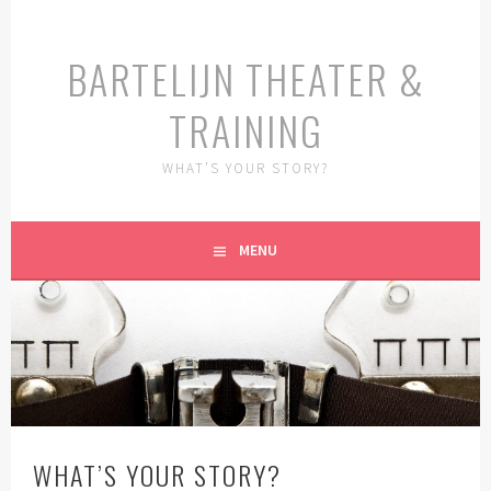
Spring
naar
BARTELIJN THEATER &
inhoud
TRAINING
WHAT’S YOUR STORY?
MENU
WHAT’S YOUR STORY?