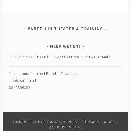
BARTELIJN THEATER & TRAINING
MEER WETEN?
Heb je interesse in een training? Of een voorstelling op maat?
Neem contact op met Bartelijn Ouweltjes:
info@bartelijn.nl
06 41856352
ONDERSTEUND DOOR WORDPRESS
|
THEMA: SELA DOOR
WORDPRESS.COM
.