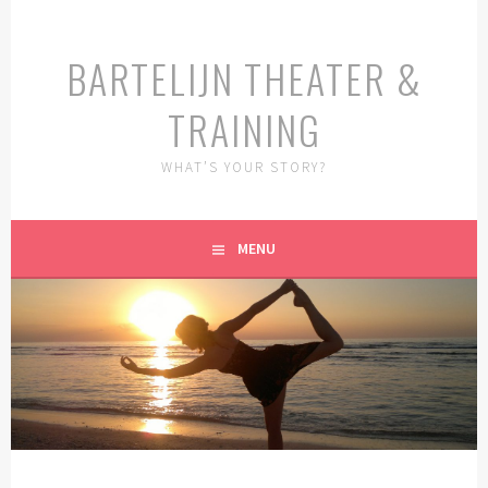
Spring
naar
BARTELIJN THEATER &
inhoud
TRAINING
WHAT’S YOUR STORY?
MENU