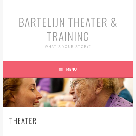
Spring
naar
BARTELIJN THEATER &
inhoud
TRAINING
WHAT’S YOUR STORY?
MENU
THEATER